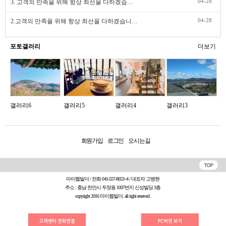
04-28
3. 고객의 만족을 위해 항상 최선을 다하겠습…
04-28
2.고객의 만족을 위해 항상 최선을 다하겠습니…
포토갤러리
더보기
갤러리6
갤러리5
갤러리4
갤러리3
회원가입
로그인
오시는길
마이웹빌더 / 전화 041-557-8653~4 / 대표자 고병현
주소 : 충남 천안시 두정동 1007번지 신성빌딩 3층
copyright 2016 마이웹빌더. all right reserved.