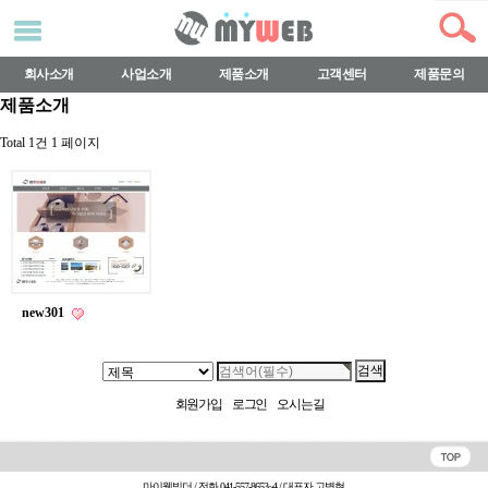
회사소개
사업소개
제품소개
고객센터
제품문의
제품소개
Total 1건
1 페이지
new301
회원가입
로그인
오시는길
마이웹빌더 / 전화 041-557-8653~4 / 대표자 고병현