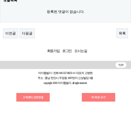
댓글목록
등록된 댓글이 없습니다.
이전글
다음글
목록
회원가입
로그인
오시는길
마이웹빌더 / 전화 041-557-8653~4 / 대표자 고병현
주소 : 충남 천안시 두정동 1007번지 신성빌딩 3층
copyright 2016 마이웹빌더. all right reserved.